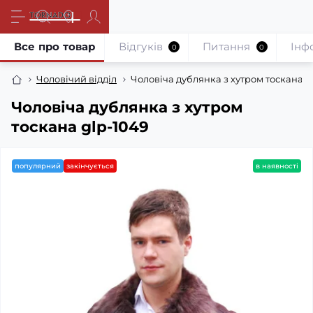
Все про товар
Відгуків
Питання
Iнф
0
0
Чоловічий відділ
Чоловіча дублянка з хутром тоскана g
Чоловіча дублянка з хутром
тоскана glp-1049
популярний
закінчується
в наявності