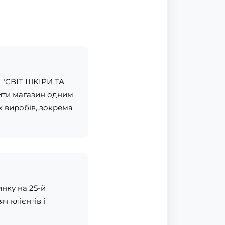
ї "СВІТ ШКІРИ ТА
бити магазин одним
х виробів, зокрема
нку на 25-й
ч клієнтів і