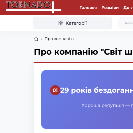
Галерея
Розміри
Дог
Категорії
Про компанію
Про компанію "Світ 
29 років бездоганн
Хороша репутація — по