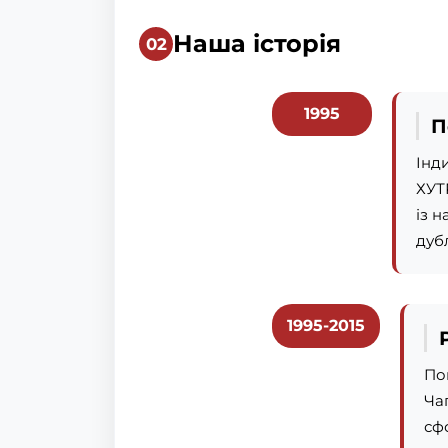
Наша історія
1995
П
Інд
ХУТ
із 
дубл
1995-2015
По
Чап
сф