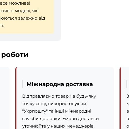
 все можливе!
аявні моделі, які
люються залежно від
і.
я роботи
Міжнародна доставка
Відправляємо товари в будь-яку
З
точку світу, використовуючи
м
"Укрпошту" та інші міжнародні
в
служби доставки. Умови доставки
о
уточнюйте у наших менеджерів.
о