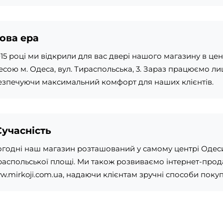
ова ера
15 році ми відкрили для вас двері нашого магазину в цент
есою м. Одеса, вул. Тираспольська, 3. Зараз працюємо ли
езпечуючи максимальний комфорт для наших клієнтів.
Сучасність
огодні наш магазин розташований у самому центрі Одеси
распольської площі. Ми також розвиваємо інтернет-прод
.mirkoji.com.ua, надаючи клієнтам зручні способи покуп