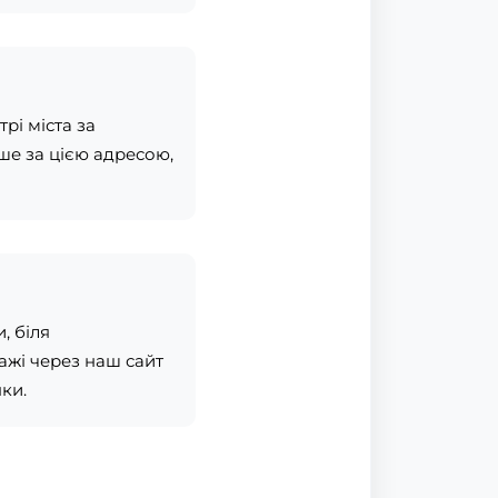
рі міста за
ше за цією адресою,
, біля
ажі через наш сайт
ки.