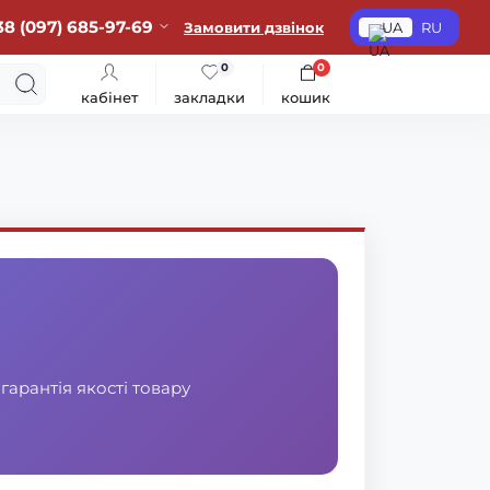
38 (097) 685-97-69
Замовити дзвінок
UA
RU
0
0
кабінет
закладки
кошик
гарантія якості товару