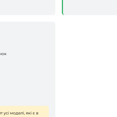
інок
усі моделі, які є в