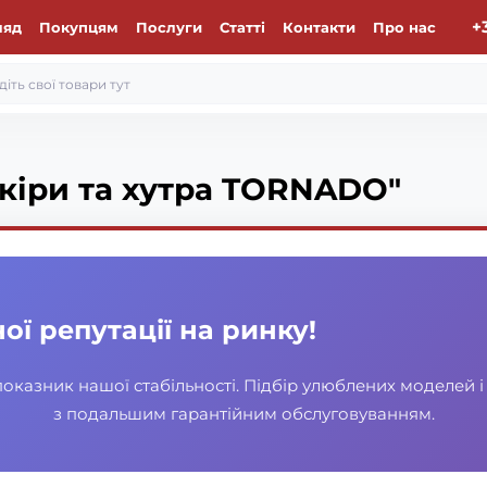
+
ляд
Покупцям
Послуги
Статті
Контакти
Про нас
шкіри та хутра TORNADO"
ої репутації на ринку!
казник нашої стабільності. Підбір улюблених моделей і 
з подальшим гарантійним обслуговуванням.