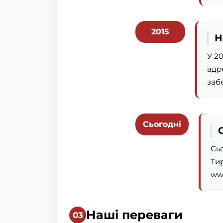
2015
Н
У 20
адр
заб
Сьогодні
Сь
Ти
www
Наші переваги