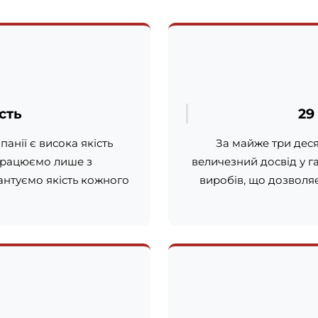
сть
29
нії є висока якість
За майже три дес
працюємо лише з
величезний досвід у г
нтуємо якість кожного
виробів, що дозволя