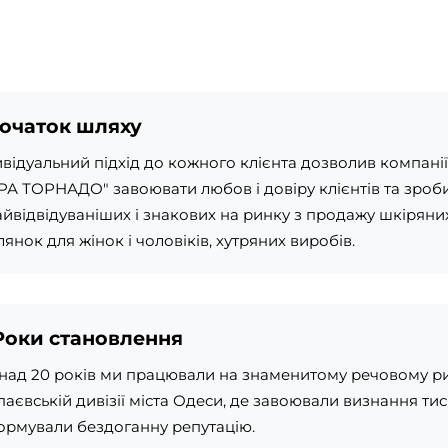
очаток шляху
ивідуальний підхід до кожного клієнта дозволив компані
РА ТОРНАДО" завоювати любов і довіру клієнтів та зро
найвідвідуваніших і знакових на ринку з продажу шкіряни
янок для жінок і чоловіків, хутряних виробів.
Роки становлення
над 20 років ми працювали на знаменитому речовому ри
аєвській дивізії міста Одеси, де завоювали визнання тися
ормували бездоганну репутацію.