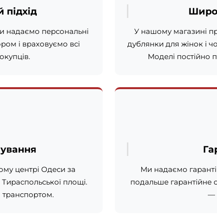
 підхід
Широ
Ми надаємо персональні
У нашому магазині пре
ором і враховуємо всі
дублянки для жінок і чо
купців.
Моделі постійно 
шування
Га
ому центрі Одеси за
Ми надаємо гаранті
я Тираспольської площі.
подальше гарантійне 
м транспортом.
— 