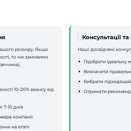
ня
Консультації та 
вашого розміру. Якщо
Наші досвідчені консу
ності, то ми замовимо
Підібрати ідеальну 
реччина).
Визначити правильн
Вибрати підходящий 
ості 10-20% авансу від
Отримати рекоменда
 7-10 днів
джера компанії
ння на етапі