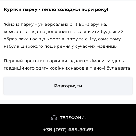
Куртки парку - тепло холодної пори року!
Жіноча парку – універсальна річ! Вона зручна,
комфортна, здатна доповнити та закінчити будь-який
образ, захищає від морозів, вітру та снігу, саме тому
набула широкого поширення у сучасних модниць.
Перший прототип парки вигадали ескімоси. Модель
традиційного одягу корінних народів півночі була взята
за основу для створення зимової куртки з непродувної
тканини та підстібки з вовни. В історії моди парку
Розгорнути
з'явилася в далекі 50-ті роки минулого століття, така
куртка спочатку була призначена для американських
солдатів, а пізніше почала радувати і зігрівати
представників як жіночої, так і чоловічої статі.
ТЕЛЕФОНИ:
Використовуючи новітні технології, матеріали та дизайн,
+38 (097) 685-97-69
модельєри створюють яскраві та стильні моделі курток.