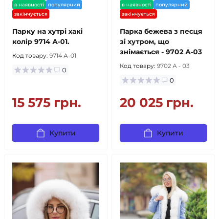
в наявності
популярний
в наявності
популярний
закінчується
закінчується
Парку на хутрі хакі
Парка бежева з песця
колір 9714 А-01.
зі хутром, що
знімається - 9702 А-03
Код товару:
9714 А-01
Код товару:
9702 А - 03
0
0
15 575 грн.
20 025 грн.
Купити
Купити