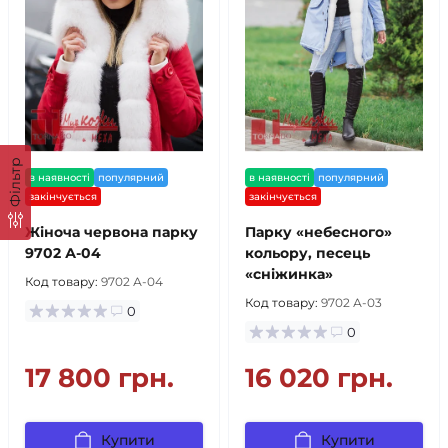
Фільтр
в наявності
популярний
в наявності
популярний
закінчується
закінчується
Жіноча червона парку
Парку «небесного»
9702 А-04
кольору, песець
«сніжинка»
Код товару:
9702 А-04
Код товару:
9702 А-03
0
0
17 800 грн.
16 020 грн.
Купити
Купити