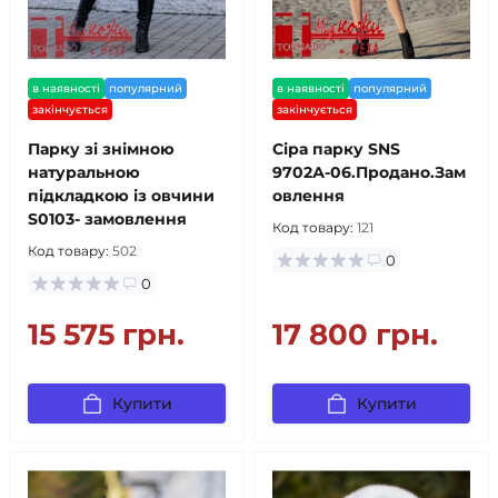
в наявності
популярний
в наявності
популярний
закінчується
закінчується
Парку зі знімною
Сіра парку SNS
натуральною
9702А-06.Продано.Зам
підкладкою із овчини
овлення
S0103- замовлення
Код товару:
121
Код товару:
502
0
0
15 575 грн.
17 800 грн.
Купити
Купити