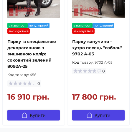
в наявності
популярний
в наявності
популярний
закінчується
закінчується
Парку із спеціальною
Парку капучино -
декоративною з
хутро песець "соболь"
вишивкою колір:
9702 А-03
соковитий зелений
Код товару:
9702 А-03
8092A-25
0
Код товару:
456
0
16 910 грн.
17 800 грн.
Купити
Купити