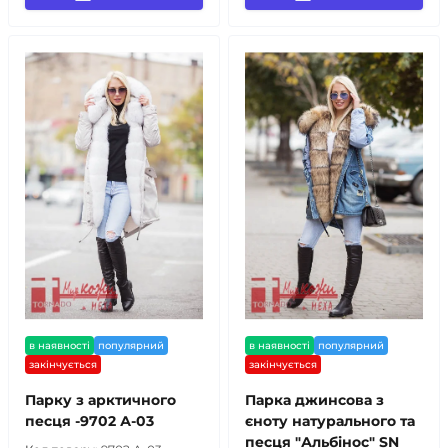
в наявності
популярний
в наявності
популярний
закінчується
закінчується
Парку з арктичного
Парка джинсова з
песця -9702 А-03
єноту натурального та
песця "Альбінос" SN