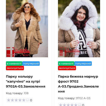
в наявності
популярний
в наявності
популярний
закінчується
закінчується
Парку кольору
Парка бежева мармур
"капучіно" на хутрі
фрост 9702
9702А-03.Замовлення
А-03.Продано.Замовле
ння
Код товару:
108
Код товару:
9702 А-03
0
0