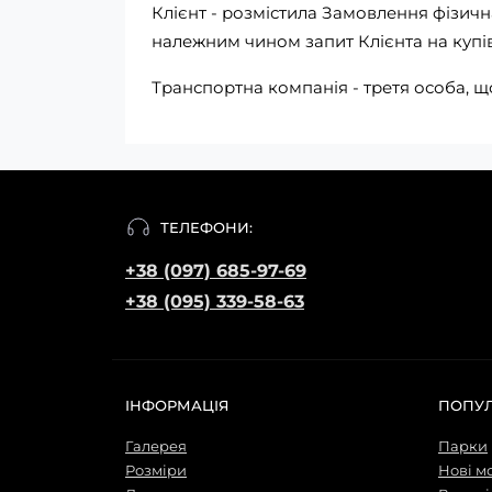
Клієнт - розмістила Замовлення фізи
належним чином запит Клієнта на купі
Транспортна компанія - третя особа, щ
ТЕЛЕФОНИ:
+38 (097) 685-97-69
+38 (095) 339-58-63
ІНФОРМАЦІЯ
ПОПУ
Галерея
Парки
Розміри
Нові м