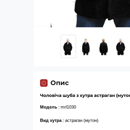
Опис
Чоловіча шуба з хутра астраган (муто
Модель
: mrl1030
Вид хутра
: астраган (мутон)