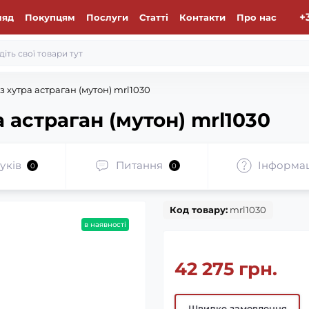
+
ляд
Покупцям
Послуги
Статті
Контакти
Про нас
з хутра астраган (мутон) mrl1030
 астраган (мутон) mrl1030
уків
Питання
Iнформа
0
0
Код товару:
mrl1030
в наявності
42 275 грн.
Швидке замовлення