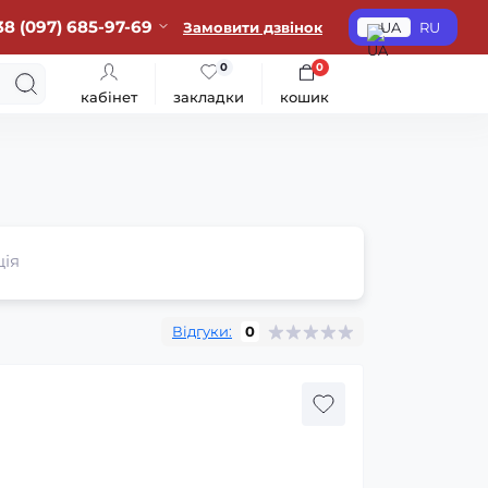
38 (097) 685-97-69
Замовити дзвінок
UA
RU
0
0
кабінет
закладки
кошик
ція
Відгуки:
0