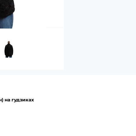
н)
на гудзиках