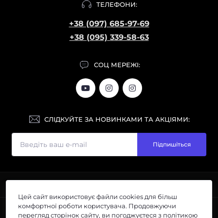
ТЕЛЕФОНИ:
+38 (097) 685-97-69
+38 (095) 339-58-63
СОЦ МЕРЕЖІ:
СЛІДКУЙТЕ ЗА НОВИНКАМИ ТА АКЦІЯМИ:
Підпишіться
ІНФОРМАЦІЯ
Цей сайт використовує файли cookies для більш
Галерея
комфортної роботи користувача. Продовжуючи
ПОПУЛЯРНЕ
Розміри
перегляд сторінок сайту, ви погоджуєтеся з політикою