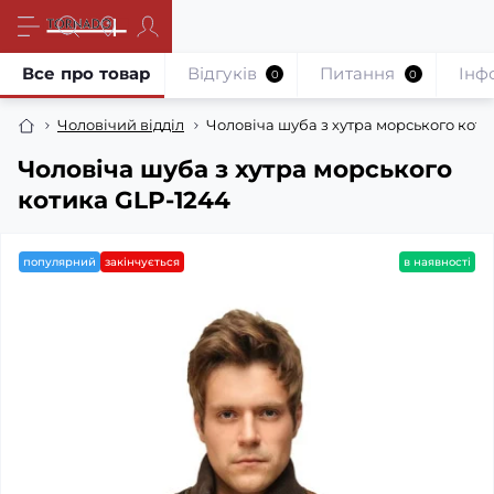
Все про товар
Відгуків
Питання
Iнф
0
0
Чоловічий відділ
Чоловіча шуба з хутра морського коти
Чоловіча шуба з хутра морського
котика GLP-1244
популярний
закінчується
в наявності