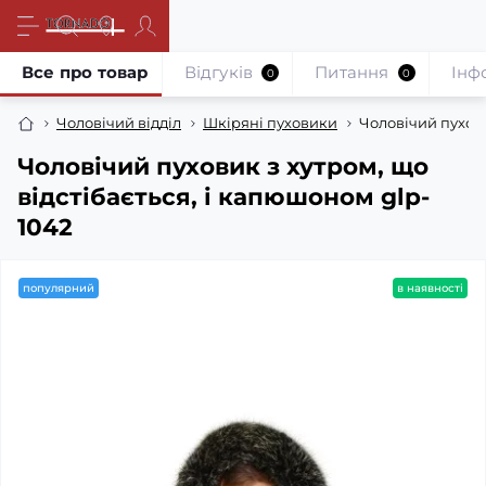
Все про товар
Відгуків
Питання
Iнф
0
0
Чоловічий відділ
Шкіряні пуховики
Чоловічий пухови
Чоловічий пуховик з хутром, що
відстібається, і капюшоном glp-
1042
популярний
в наявності