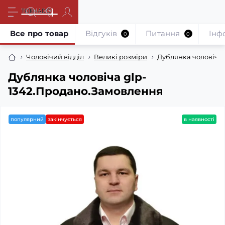
Все про товар
Відгуків
Питання
Iнф
0
0
Чоловічий відділ
Великі розміри
Дублянка чоловіча
Дублянка чоловіча glp-
1342.Продано.Замовлення
популярний
закінчується
в наявності