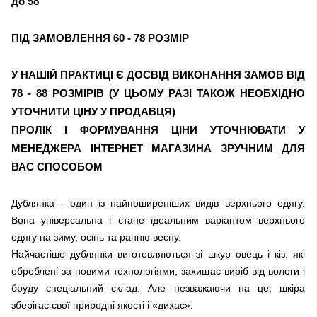
до 58
ПІД ЗАМОВЛЕННЯ 60 - 78 РОЗМІР
У НАШІЙ ПРАКТИЦІ Є ДОСВІД ВИКОНАННЯ ЗАМОВ ВІД
78 - 88 РОЗМІРІВ (У ЦЬОМУ РАЗІ ТАКОЖ НЕОБХІДНО
УТОЧНИТИ ЦІНУ У ПРОДАВЦЯ)
ПРОЛІК І ФОРМУВАННЯ ЦІНИ УТОЧНЮВАТИ У
МЕНЕДЖЕРА ІНТЕРНЕТ МАГАЗИНА ЗРУЧНИМ ДЛЯ
ВАС СПОСОБОМ
Дублянка - один із найпоширеніших видів верхнього одягу.
Вона універсальна і стане ідеальним варіантом верхнього
одягу на зиму, осінь та ранню весну.
Найчастіше дублянки виготовляються зі шкур овець і кіз, які
оброблені за новими технологіями, захищає виріб від вологи і
бруду спеціальний склад. Але незважаючи на це, шкіра
зберігає свої природні якості і «дихає».