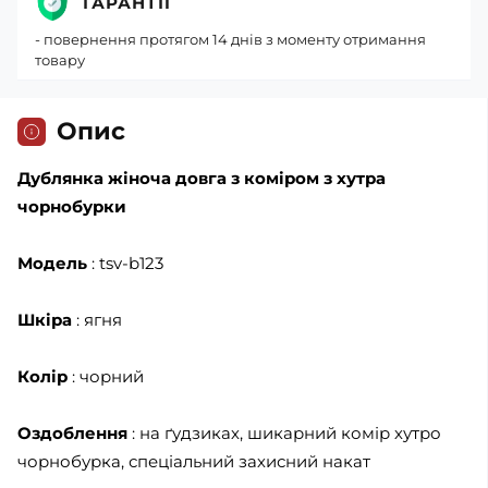
ГАРАНТІЇ
- повернення протягом 14 днів з моменту отримання
товару
Опис
Дублянка жіноча довга з коміром з хутра
чорнобурки
Модель
: tsv-b123
Шкіра
: ягня
Колір
: чорний
Оздоблення
: на ґудзиках, шикарний комір хутро
чорнобурка, спеціальний захисний накат