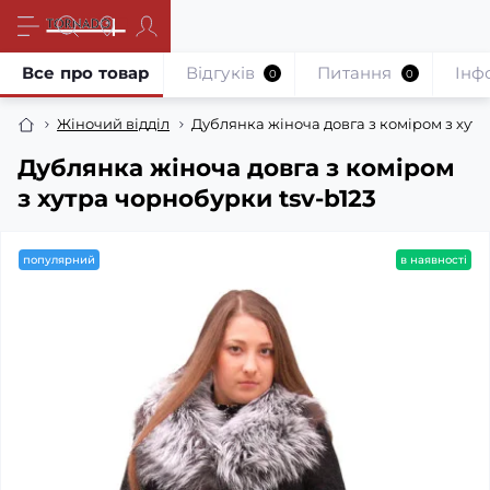
Все про товар
Відгуків
Питання
Iнф
0
0
Жіночий відділ
Дублянка жіноча довга з коміром з хутр
Дублянка жіноча довга з коміром
з хутра чорнобурки tsv-b123
популярний
в наявності