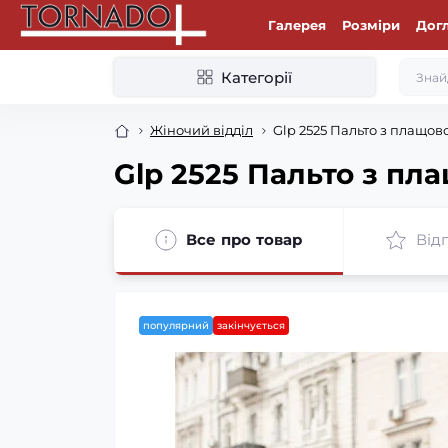
Галерея
Розміри
Дог
Категорії
Жіночий відділ
Glp 2525 Пальто з плащов
Glp 2525 Пальто з пл
Все про товар
Відг
популярний
закінчується