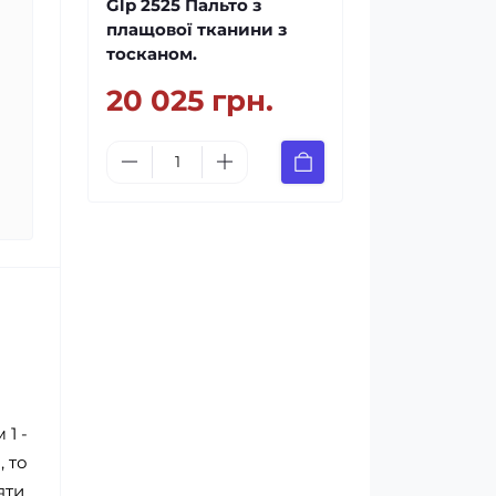
Glp 2525 Пальто з
плащової тканини з
тосканом.
20 025 грн.
 1 -
, то
яти