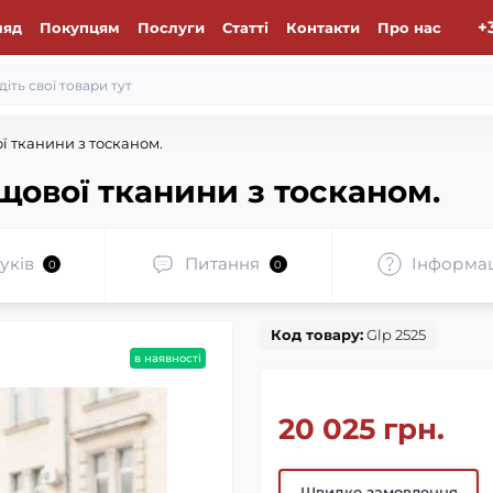
+
ляд
Покупцям
Послуги
Статті
Контакти
Про нас
ої тканини з тосканом.
ащової тканини з тосканом.
уків
Питання
Iнформа
0
0
Код товару:
Glp 2525
в наявності
20 025 грн.
Швидке замовлення