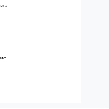
шого
дажу