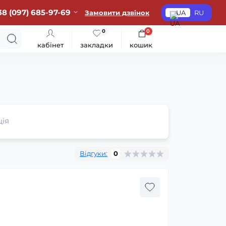
38 (097) 685-97-69
Замовити дзвінок
UA
RU
0
0
кабінет
закладки
кошик
ція
Відгуки:
0