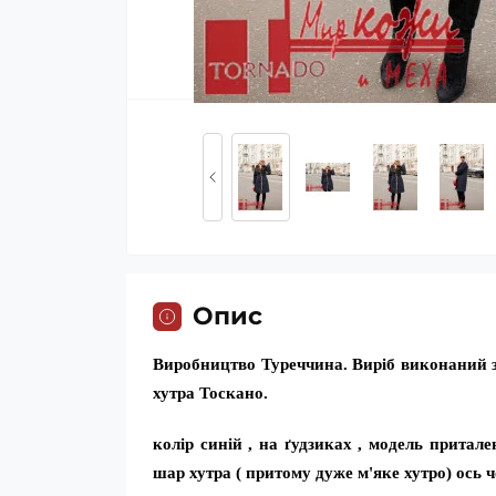
Опис
Виробництво Туреччина. Виріб виконаний з
хутра Тоскано.
колір синій , на ґудзиках , модель притал
шар хутра ( притому дуже м'яке хутро) ось 