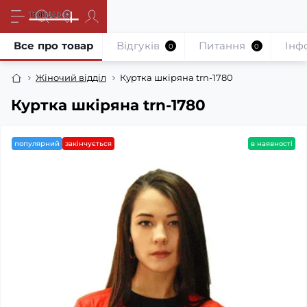
Все про товар
Відгуків
Питання
Iнф
0
0
Жіночий відділ
Куртка шкіряна trn-1780
Куртка шкіряна trn-1780
популярний
закінчується
в наявності