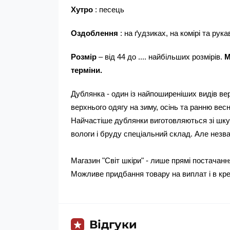
Хутро
: песець
Оздоблення
: на ґудзиках, на комірі та ру
Розмір
– від 44 до .... найбільших розмірів.
М
терміни.
Дублянка - один із найпоширеніших видів вер
верхнього одягу на зиму, осінь та ранню весн
Найчастіше дублянки виготовляються зі шкур 
вологи і бруду спеціальний склад. Але незваж
Магазин "Світ шкіри" - лише прямі постачанн
Можливе придбання товару на виплат і в кред
Відгуки