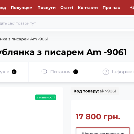
+
ляд
Покупцям
Послуги
Статті
Контакти
Про нас
нка з писарем Am -9061
ублянка з писарем Am -9061
уків
Питання
Iнформа
0
0
Код товару:
akr-9061
в наявності
17 800 грн.
Швидке замовлення