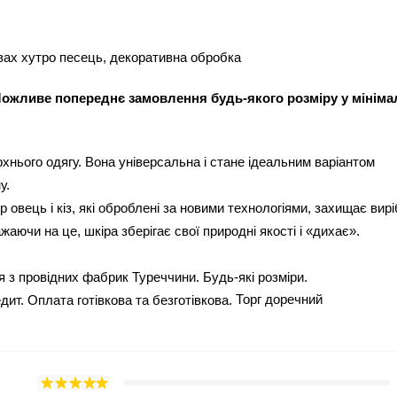
кавах хутро песець, декоративна обробка
ожливе попереднє замовлення
будь-якого
розміру у мініма
хнього одягу. Вона універсальна і стане ідеальним варіантом
у.
овець і кіз, які оброблені за новими технологіями, захищає вирі
аючи на це, шкіра зберігає свої природні якості і «дихає».
я з провідних фабрик Туреччини. Будь-які розміри.
Торг доречний
ит. Оплата готівкова та безготівкова.