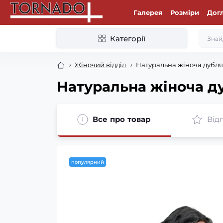
Галерея
Розміри
Дог
Категорії
Жіночий відділ
Натуральна жіноча дубля
Натуральна жіноча д
Все про товар
Відг
популярний