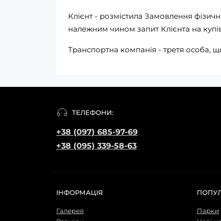
Клієнт - розмістила Замовлення фізи
належним чином запит Клієнта на купі
Транспортна компанія - третя особа, щ
ТЕЛЕФОНИ:
+38 (097) 685-97-69
+38 (095) 339-58-63
ІНФОРМАЦІЯ
ПОПУ
Галерея
Парки