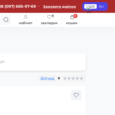
38 (097) 685-97-69
Замовити дзвінок
UA
RU
0
0
кабінет
закладки
кошик
ція
Відгуки:
0