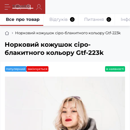
Все про товар
Відгуків
Питання
Iнф
0
0
Норковий кожушок сіро-блакитного кольору Gtf-223k
Норковий кожушок сіро-
блакитного кольору Gtf-223k
популярний
закінчується
в наявності