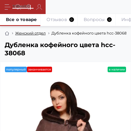
Все о товаре
Отзывов
Вопросы
Инф
0
0
Женский отдел
Дубленка кофейного цвета hcc-38068
Дубленка кофейного цвета hcc-
38068
популярный
заканчивается
в наличии