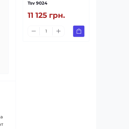
Tsv 9024
11 125 грн.
за
от