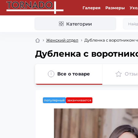
Галерея
Размеры
Ухо
Категории
Женский отдел
Дубленка с воротником ч
Дубленка с воротник
Все о товаре
Отзы
популярный
заканчивается