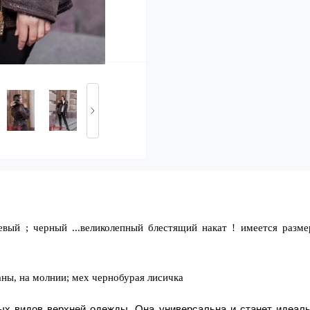
евый ; черный ...великолепный блестящий накат ! имеется разм
ны, на молнии; мех чернобурая лисичка
ных видов верхней одежды. Она универсальна и станет идеал