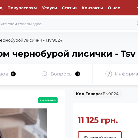
д
Покупателям
Услуги
Статьи
Контакты
О нас
ернобурой лисички - Tsv 9024
ом чернобурой лисички - Tsv
вов
Вопросы
Информа
0
0
Код Товара:
Tsv9024
в наличии
11 125 грн.
Быстрый заказ