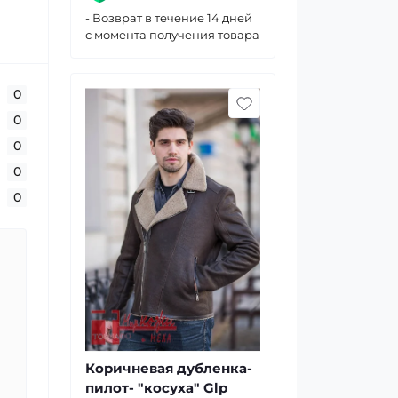
- Возврат в течение 14 дней
с момента получения товара
0
0
0
0
0
Коричневая дубленка-
пилот- "косуха" Glp