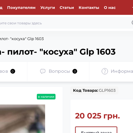
д
Покупателям
Услуги
Статьи
Контакты
О нас
от- "косуха" Glp 1603
 пилот- "косуха" Glp 1603
вов
Вопросы
Информа
0
0
Код Товара:
GLP1603
в наличии
20 025 грн.
Быстрый заказ