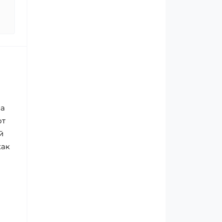
за
от
й
как