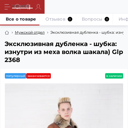
Все о товаре
Отзывов
Вопросы
Инф
0
0
Мужской отдел
Эксклюзивная дубленка - шубка: изнутр
Эксклюзивная дубленка - шубка:
изнутри из меха волка шакала) Glp
2368
популярный
заканчивается
в наличии