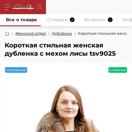
Все о товаре
Отзывов
Вопросы
Инф
0
0
Женский отдел
Дублёнки
Короткая стильная женская
Короткая стильная женская
дубленка с мехом лисы tsv9025
популярный
в наличии