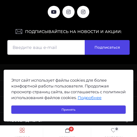
ПОДПИСЫВАЙТЕСЬ НА НОВОСТИ И АКЦИИ:
Подписаться
ИНФОРМАЦИЯ
Этот сайт использует файлы cookies для более
Галерея
комфортной работы пользователя. Продолжая
ПОПУЛЯРНОЕ
Размеры
просмотр страниц сайта, вы соглашаетесь с политикой
использования файлов cookies.
Подробнее
Уход
Парки
КОНТАКТЫ И АДРЕС
Оплата, Доставка, Возврат
Новые модели
Принять
Ремонт, восстановление, пошив
Большие размеры
Украина, г. Одесса, ул. Тираспольская 3, центр
МЕССЕНДЖЕРЫ
Политика безопасности
Кожаные аксессуары
города
Условия соглашения
Куртки
0
0
Telegram
Быстрый заказ
Купить
info@mirkoji.com.ua
Контакты