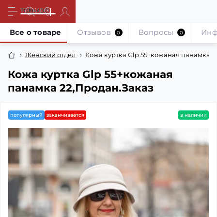
Все о товаре
Отзывов
Вопросы
Инф
0
0
Женский отдел
Кожа куртка Glp 55+кожаная панамка 2
Кожа куртка Glp 55+кожаная
панамка 22,Продан.Заказ
популярный
заканчивается
в наличии