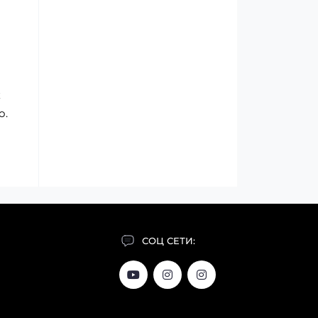
к
о.
СОЦ СЕТИ: