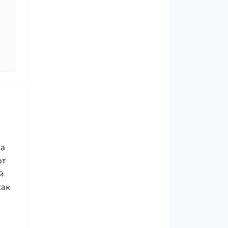
за
от
й
как