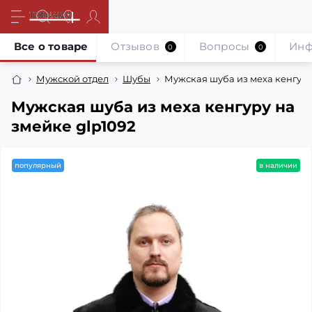
Все о товаре
Отзывов
Вопросы
Инф
0
0
Мужской отдел
Шубы
Мужская шуба из меха кенгуру
Мужская шуба из меха кенгуру на
змейке glp1092
популярный
в наличии