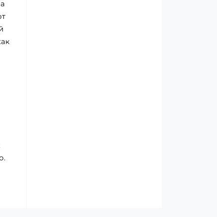
за
от
й
как
к
о.