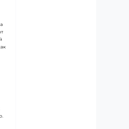
за
от
й
как
к
о.