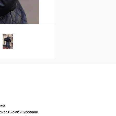
: сини
кожа
юшон, стёган, красивая комбиниров