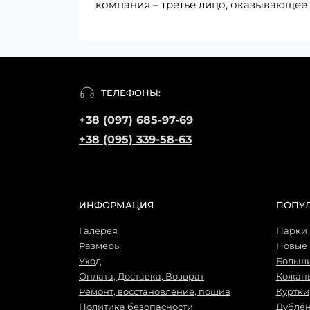
компания – третье лицо, оказывающее 
ТЕЛЕФОНЫ:
+38 (097) 685-97-69
+38 (095) 339-58-63
ИНФОРМАЦИЯ
ПОПУ
Галерея
Парки
Размеры
Новые
Уход
Больш
Оплата, Доставка, Возврат
Кожаны
Ремонт, восстановление, пошив
Куртки
Политика безопасности
Дублё