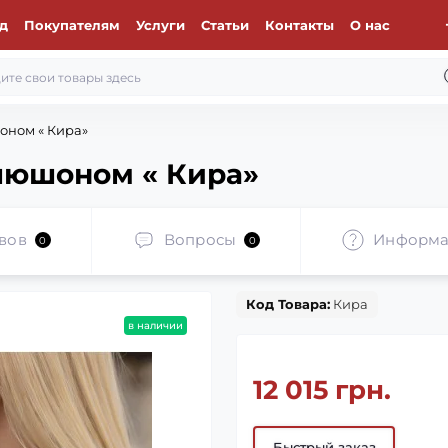
д
Покупателям
Услуги
Статьи
Контакты
О нас
оном « Кира»
пюшоном « Кира»
вов
Вопросы
Информа
0
0
Код Товара:
Кира
в наличии
12 015 грн.
Быстрый заказ