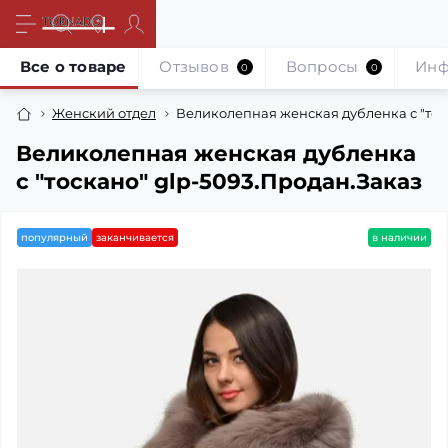
Все о товаре
Отзывов
Вопросы
Инф
0
0
Женский отдел
Великолепная женская дубленка с "тос
Великолепная женская дубленка
с "тоскано" glp-5093.Продан.Заказ
популярный
заканчивается
в наличии