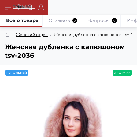
Все о товаре
Отзывов
Вопросы
Инф
0
0
Женский отдел
Женская дубленка с капюшоном tsv-20
Женская дубленка с капюшоном
tsv-2036
популярный
в наличии