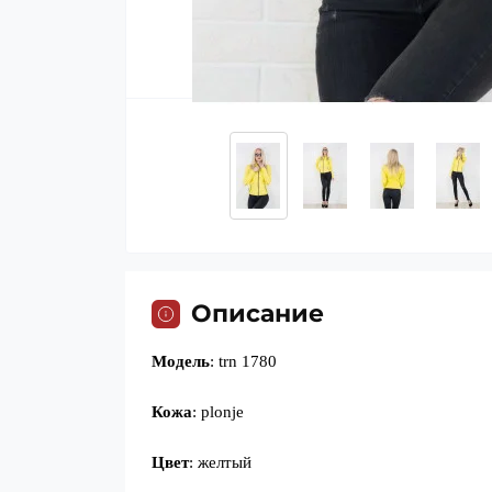
Описание
Модель
: trn 1780
Кожа
: plonje
Цвет
: желтый