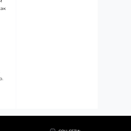
й
как
к
о.
СОЦ СЕТИ: