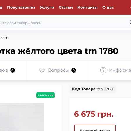
д
Покупателям
Услуги
Статьи
Контакты
О нас
 1780
ка жёлтого цвета trn 1780
вов
Вопросы
Информа
0
0
Код Товара:
trn-1780
в наличии
6 675 грн.
Быстрый заказ