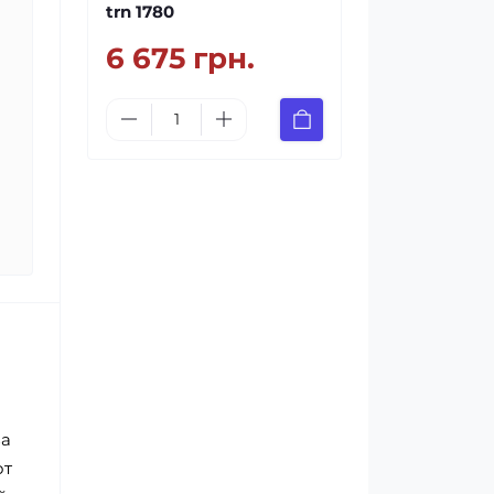
trn 1780
6 675 грн.
за
от