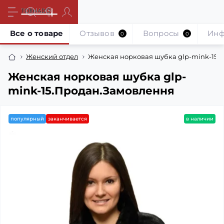
Все о товаре
Отзывов
Вопросы
Инф
0
0
Женский отдел
Женская норковая шубка glp-mink-15.
Женская норковая шубка glp-
mink-15.Продан.Замовлення
популярный
заканчивается
в наличии