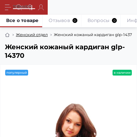
Все о товаре
Отзывов
Вопросы
Инф
0
0
Женский отдел
Женский кожаный кардиган glp-14370
Женский кожаный кардиган glp-
14370
популярный
в наличии