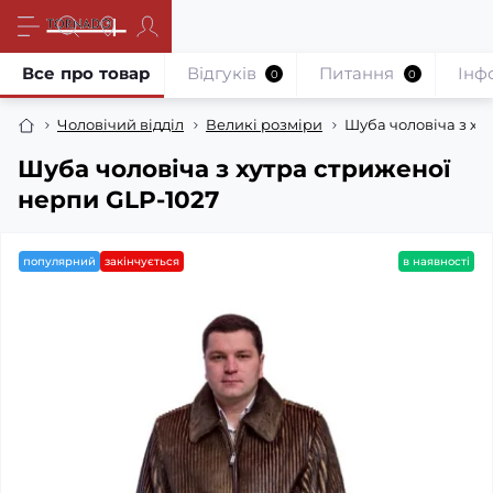
Все про товар
Відгуків
Питання
Iнф
0
0
Чоловічий відділ
Великі розміри
Шуба чоловіча з ху
Шуба чоловіча з хутра стриженої
нерпи GLP-1027
популярний
закінчується
в наявності