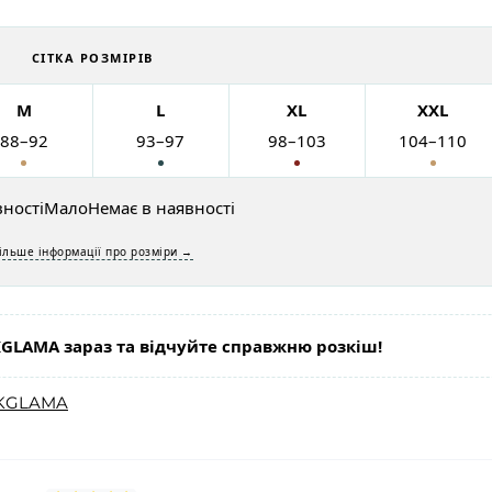
СІТКА РОЗМІРІВ
M
L
XL
XXL
88–92
93–97
98–103
104–110
вності
Мало
Немає в наявності
ільше інформації про розміри →
GLAMA зараз та відчуйте справжню розкіш!
KGLAMA