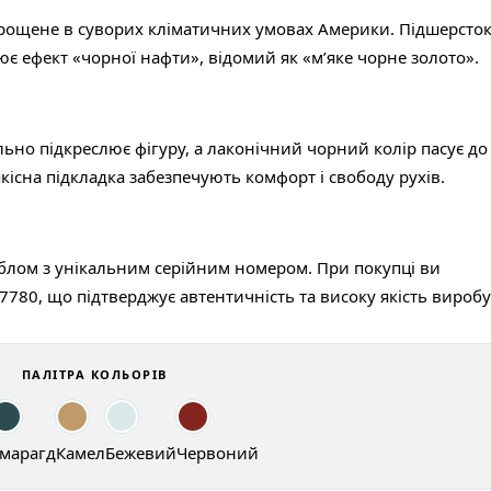
ирощене в суворих кліматичних умовах Америки. Підшерсто
є ефект «чорної нафти», відомий як «м’яке чорне золото».
но підкреслює фігуру, а лаконічний чорний колір пасує до
якісна підкладка забезпечують комфорт і свободу рухів.
блом з унікальним серійним номером. При покупці ви
780, що підтверджує автентичність та високу якість виробу
ПАЛІТРА КОЛЬОРІВ
марагд
Камел
Бежевий
Червоний