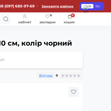
38 (097) 685-97-69
Замовити дзвінок
UA
RU
0
0
кабінет
закладки
кошик
0 см, колір чорний
ція
Відгуки:
0