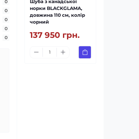
Шуба з канадської
0
норки BLACKGLAMA,
0
довжина 110 см, колір
0
чорний
0
137 950 грн.
0