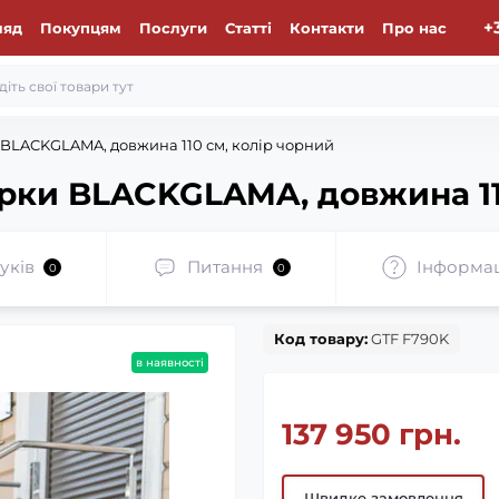
+
ляд
Покупцям
Послуги
Статті
Контакти
Про нас
 BLACKGLAMA, довжина 110 см, колір чорний
орки BLACKGLAMA, довжина 11
уків
Питання
Iнформа
0
0
Код товару:
GTF F790K
в наявності
137 950 грн.
Швидке замовлення