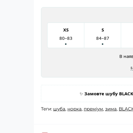
XS
S
80–83
84–87
В ная
Б
✨
Замовте шубу BLACK
Теги:
шуба
,
норка
,
преміум
,
зима
,
BLAC