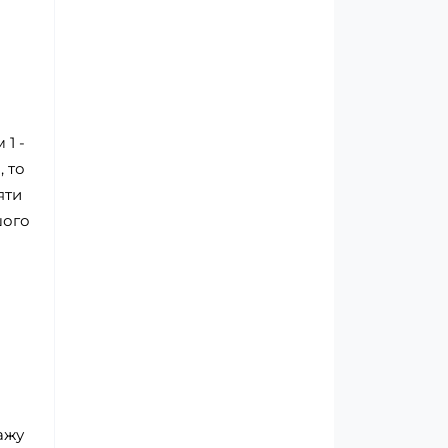
 1 -
, то
яти
шого
дажу