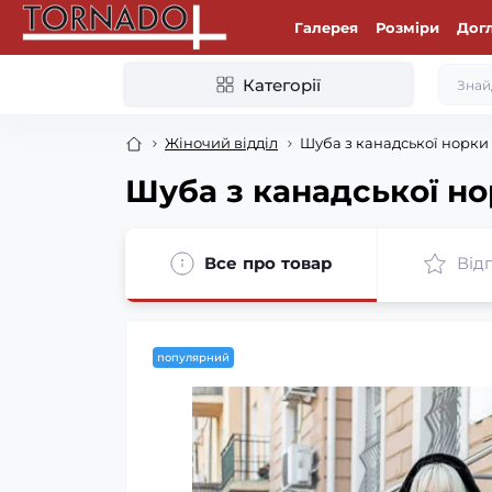
Галерея
Розміри
Дог
Категорії
Жіночий відділ
Шуба з канадської норки
Шуба з канадської н
Все про товар
Відг
популярний