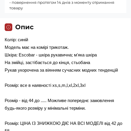
- повернення протягом 14 днів з моменту отримання
товару
Опис
Колір: синій
Модель має на комірі трикотаж.
Шкіра: Escobar - шкіра рукавична; м'яка шкіра
На змійці, застібається до кінця, стьобана
Рукав укорочена за віянням сучасних модних тенденцій
Розмір: все в наявності xs,s,m,l,xl,2xl,3xl
Розмір - від 44 до ..... Можливе попереднє замовлення
будь-якого розміру у мінімальні терміни.
Розмір: ЦІНА ІЗ ЗНИЖКОЮ ДІЄ НА ВСІ МОДЕЛІ від 42 до
58