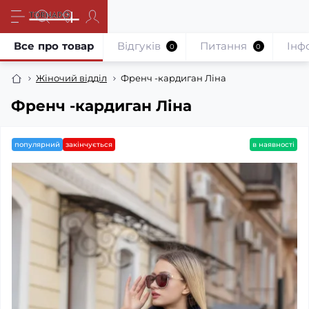
Все про товар
Відгуків
Питання
Iнф
0
0
Жіночий відділ
Френч -кардиган Ліна
Френч -кардиган Ліна
популярний
закінчується
в наявності