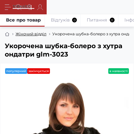
Все про товар
Відгуків
Питання
Iнф
0
0
Жіночий відділ
Укорочена шубка-болеро з хутра ондат
Укорочена шубка-болеро з хутра
ондатри glm-3023
популярний
закінчується
в наявності