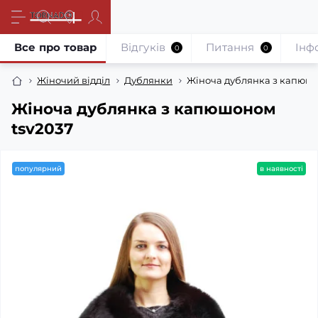
Все про товар
Відгуків
Питання
Iнф
0
0
Жіночий відділ
Дублянки
Жіноча дублянка з капюшо
Жіноча дублянка з капюшоном
tsv2037
популярний
в наявності