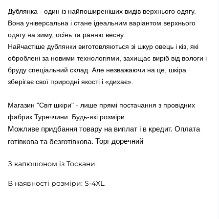
Дублянка - один із найпоширеніших видів верхнього одягу.
Вона універсальна і стане ідеальним варіантом верхнього
одягу на зиму, осінь та ранню весну.
Найчастіше дублянки виготовляються зі шкур овець і кіз, які
оброблені за новими технологіями, захищає виріб від вологи і
бруду спеціальний склад. Але незважаючи на це, шкіра
зберігає свої природні якості і «дихає».
Магазин "Світ шкіри" - лише прямі постачання з провідних
фабрик Туреччини. Будь-які розміри.
Можливе придбання товару на виплат і в кредит. Оплата
Торг доречний
готівкова та безготівкова.
З капюшоном із Тоскани.
В наявності розміри: S-4XL.