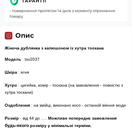
ГАРАНТІЇ
- повернення протягом 14 днів з моменту отримання
товару
Опис
Жіноча дублянка з капюшоном із хутра тоскана
Модель
: tsv2037
Шкіра
: ягня
Хутро
: цигейка, комір - тоскана (на замовлення - повністю з
хутра тоскани)
Оздоблення
: на змійці, виконано косо - останній віяння моди
Розмір
- від 44 до .....
Можливе попереднє замовлення
будь-якого
розміру у мінімальні терміни.