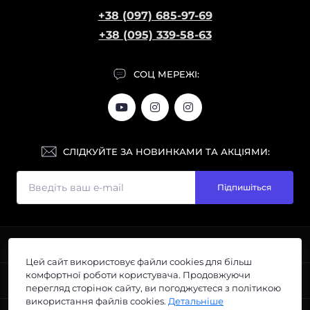
+38 (097) 685-97-69
+38 (095) 339-58-63
СОЦ МЕРЕЖІ:
СЛІДКУЙТЕ ЗА НОВИНКАМИ ТА АКЦІЯМИ:
Підпишіться
ІНФОРМАЦІЯ
Цей сайт використовує файли cookies для більш
Галерея
комфортної роботи користувача. Продовжуючи
ПОПУЛЯРНЕ
Розміри
перегляд сторінок сайту, ви погоджуєтеся з політикою
використання файлів cookies.
Детальніше
Догляд
Парки