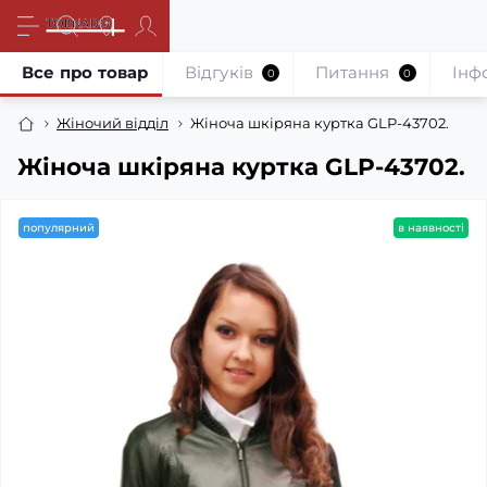
Все про товар
Відгуків
Питання
Iнф
0
0
Жіночий відділ
Жіноча шкіряна куртка GLP-43702.
Жіноча шкіряна куртка GLP-43702.
популярний
в наявності