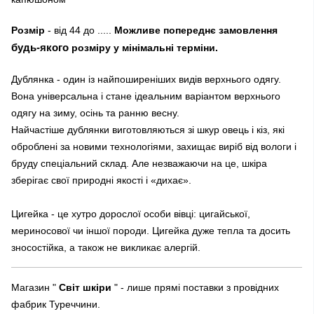
Розмір
- від 44 до .....
Можливе попереднє замовлення
будь-якого
розміру у мінімальні терміни.
Дублянка - один із найпоширеніших видів верхнього одягу.
Вона універсальна і стане ідеальним варіантом верхнього
одягу на зиму, осінь та ранню весну.
Найчастіше дублянки виготовляються зі шкур овець і кіз, які
оброблені за новими технологіями, захищає виріб від вологи і
бруду спеціальний склад. Але незважаючи на це, шкіра
зберігає свої природні якості і «дихає».
Цигейка - це хутро дорослої особи вівці: цигайської,
мериносової чи іншої породи. Цигейка дуже тепла та досить
зносостійка, а також не викликає алергій.
Магазин "
Світ шкіри
" - лише прямі поставки з провідних
фабрик Туреччини.