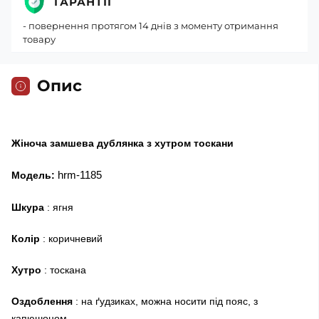
ГАРАНТІЇ
- повернення протягом 14 днів з моменту отримання
товару
Опис
Жіноча замшева дублянка з хутром тоскани
hrm-1185
Модель:
Шкура
: ягня
Колір
: коричневий
Хутро
: тоскана
Оздоблення
: на ґудзиках, можна носити під пояс, з
капюшоном