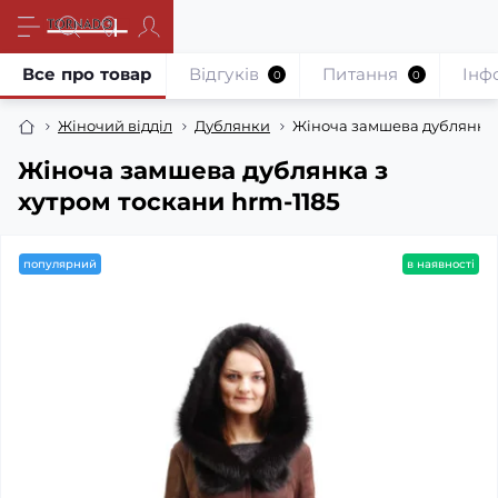
Все про товар
Відгуків
Питання
Iнф
0
0
Жіночий відділ
Дублянки
Жіноча замшева дублянка з
Жіноча замшева дублянка з
хутром тоскани hrm-1185
популярний
в наявності