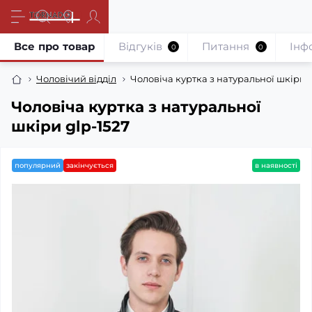
Все про товар
Відгуків
Питання
Iнф
0
0
Чоловічий відділ
Чоловіча куртка з натуральної шкіри g
Чоловіча куртка з натуральної
шкіри glp-1527
популярний
закінчується
в наявності