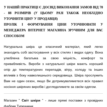
У НАШІЙ ПРАКТИЦІ Є ДОСВІД ВИКОНАННЯ ЗАМОВ ВІД 78
- 88 РОЗМІРІВ (У ЦЬОМУ РАЗІ ТАКОЖ НЕОБХІДНО
УТОЧНИТИ ЦІНУ У ПРОДАВЦЯ)
ПРОЛІК І ФОРМУВАННЯ ЦІНИ УТОЧНЮВАТИ У
МЕНЕДЖЕРА ІНТЕРНЕТ МАГАЗИНА ЗРУЧНИМ ДЛЯ ВАС
СПОСОБОМ
Натуральна шкіра це класичний матеріал, який легко
знаходить собі застосування у всіх стилях і видах одягу. Вона
улюблена багатьма за свою міцність, комфорт та
привабливість. Вироби з натуральної шкіри мають хороший
опір до температурних перепадів, вітру, холоду та інших
впливів з боку навколишнього середовища. Шкіра прослужить
Вам не один сезон, якщо Ви дотримуватиметеся всіх правил
носіння шкіряних виробів і доглядатимете за своїм одягом.
Магазин "
Світ шкіри
" - лише прямі поставки з провідних
фабрик Туреччини.