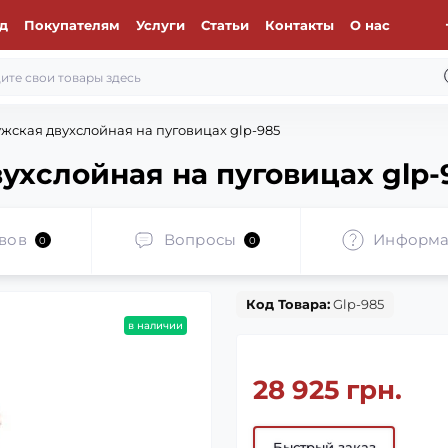
д
Покупателям
Услуги
Статьи
Контакты
О нас
жская двухслойная на пуговицах glp-985
ухслойная на пуговицах glp-
вов
Вопросы
Информа
0
0
Код Товара:
Glp-985
в наличии
28 925 грн.
Быстрый заказ