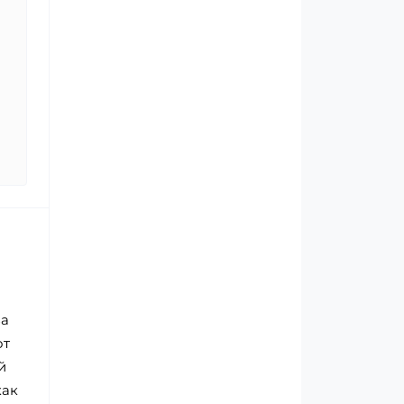
за
от
й
как