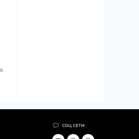
к
о.
СОЦ СЕТИ: