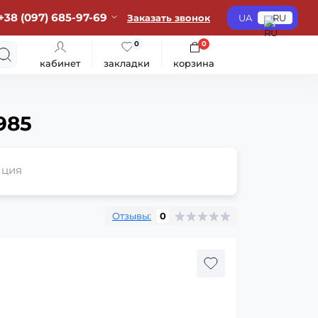
+38 (097) 685-97-69
Заказать звонок
UA
RU
0
0
кабинет
закладки
корзина
985
ция
Отзывы:
0