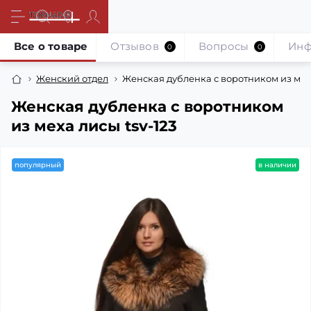
Все о товаре
Отзывов
Вопросы
Инф
0
0
Женский отдел
Женская дубленка с воротником из меха
Женская дубленка с воротником
из меха лисы tsv-123
популярный
в наличии