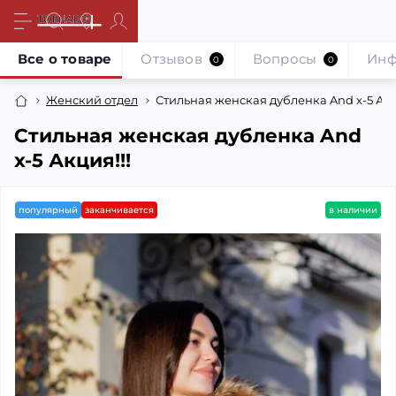
Все о товаре
Отзывов
Вопросы
Инф
0
0
Женский отдел
Стильная женская дубленка And x-5 Акц
Стильная женская дубленка And
x-5 Акция!!!
популярный
заканчивается
в наличии