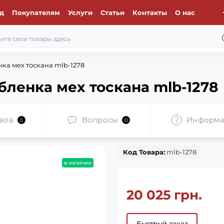
д
Покупателям
Услуги
Статьи
Контакты
О нас
ка мех тоскана mlb-1278
бленка мех тоскана mlb-1278
вов
Вопросы
Информа
0
0
Код Товара:
mlb-1278
в наличии
20 025 грн.
Быстрый заказ