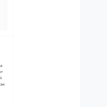
за
от
й
как