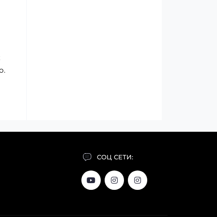
к
о.
СОЦ СЕТИ: