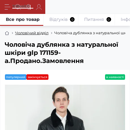
Все про товар
Відгуків
Питання
Iнф
0
0
Чоловічий відділ
Чоловіча дублянка з натуральної шкі
Чоловіча дублянка з натуральної
шкіри glp 171159-
a.Продано.Замовлення
популярний
закінчується
в наявності